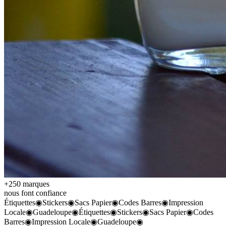
+250 marques
nous font confiance
Étiquettes
◉
Stickers
◉
Sacs Papier
◉
Codes Barres
◉
Impression
Locale
◉
Guadeloupe
◉
Étiquettes
◉
Stickers
◉
Sacs Papier
◉
Codes
Barres
◉
Impression Locale
◉
Guadeloupe
◉