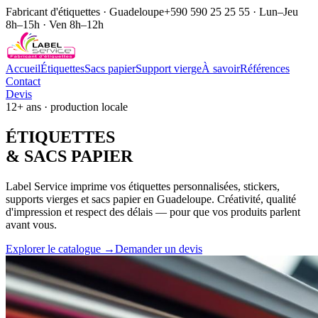
Fabricant d'étiquettes · Guadeloupe
+590 590 25 25 55 · Lun–Jeu
8h–15h · Ven 8h–12h
Accueil
Étiquettes
Sacs papier
Support vierge
À savoir
Références
Contact
Devis
12+ ans · production locale
ÉTIQUE
TTES
& SACS
PAPIER
Label Service imprime vos étiquettes personnalisées, stickers,
supports vierges et sacs papier en Guadeloupe. Créativité, qualité
d'impression et respect des délais — pour que vos produits parlent
avant vous.
Explorer le catalogue →
Demander un devis