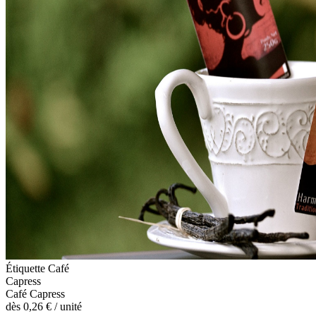
Étiquette Café
Capress
Café Capress
dès
0,26 €
/ unité