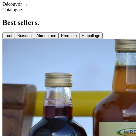
Découvrir →
Catalogue
Best
sellers
.
Tout
Boisson
Alimentaire
Premium
Emballage