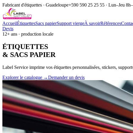
Fabricant d'étiquettes · Guadeloupe
+590 590 25 25 55 · Lun–Jeu 8h
Accueil
Étiquettes
Sacs papier
Support vierge
À savoir
Références
Conta
Devis
12+ ans · production locale
ÉTIQUE
TTES
& SACS
PAPIER
Label Service imprime vos étiquettes personnalisées, stickers, support
Explorer le catalogue →
Demander un devis