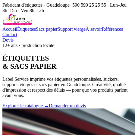
Fabricant d'étiquettes · Guadeloupe
+590 590 25 25 55 · Lun–Jeu
8h–15h · Ven 8h–12h
Accueil
Étiquettes
Sacs papier
Support vierge
À savoir
Références
Contact
Devis
12+ ans · production locale
ÉTIQUE
TTES
& SACS
PAPIER
Label Service imprime vos étiquettes personnalisées, stickers,
supports vierges et sacs papier en Guadeloupe. Créativité, qualité
d'impression et respect des délais — pour que vos produits parlent
avant vous.
Explorer le catalogue →
Demander un devis