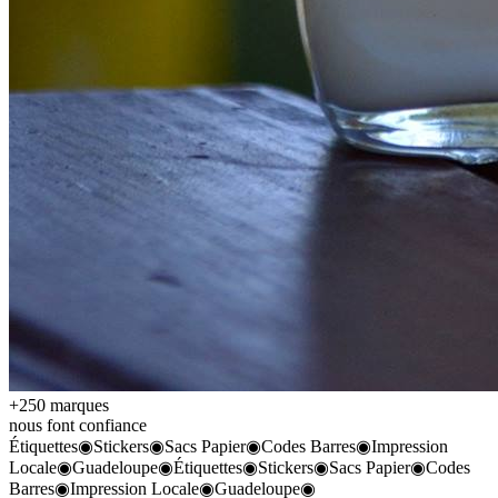
+250 marques
nous font confiance
Étiquettes
◉
Stickers
◉
Sacs Papier
◉
Codes Barres
◉
Impression
Locale
◉
Guadeloupe
◉
Étiquettes
◉
Stickers
◉
Sacs Papier
◉
Codes
Barres
◉
Impression Locale
◉
Guadeloupe
◉