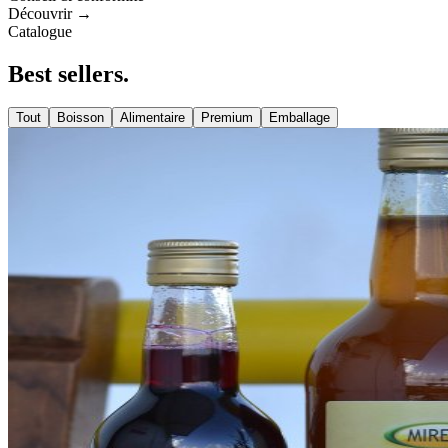
Découvrir →
Catalogue
Best
sellers
.
Tout
Boisson
Alimentaire
Premium
Emballage