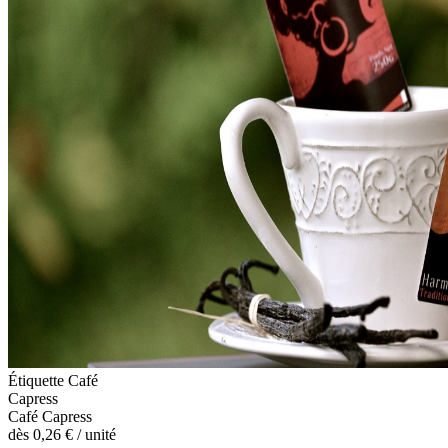
Étiquette Café
Capress
Café Capress
dès
0,26 €
/ unité