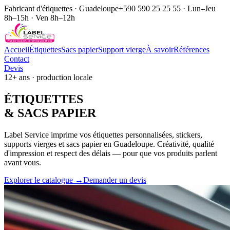
Fabricant d'étiquettes · Guadeloupe
+590 590 25 25 55 · Lun–Jeu
8h–15h · Ven 8h–12h
Accueil
Étiquettes
Sacs papier
Support vierge
À savoir
Références
Contact
Devis
12+ ans · production locale
ÉTIQUE
TTES
& SACS
PAPIER
Label Service imprime vos étiquettes personnalisées, stickers,
supports vierges et sacs papier en Guadeloupe. Créativité, qualité
d'impression et respect des délais — pour que vos produits parlent
avant vous.
Explorer le catalogue →
Demander un devis