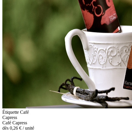
Étiquette Café
Capress
Café Capress
dès
0,26 €
/ unité