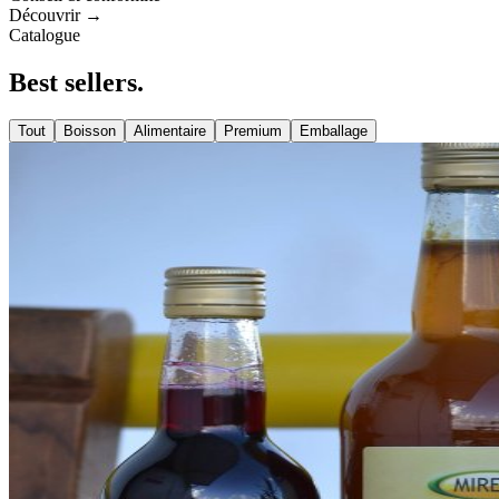
Découvrir →
Catalogue
Best
sellers
.
Tout
Boisson
Alimentaire
Premium
Emballage