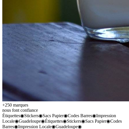
+250 marques
nous font confiance
Étiquettes
◉
Stickers
◉
Sacs Papier
◉
Codes Barres
◉
Impression
Locale
◉
Guadeloupe
◉
Étiquettes
◉
Stickers
◉
Sacs Papier
◉
Codes
Barres
◉
Impression Locale
◉
Guadeloupe
◉