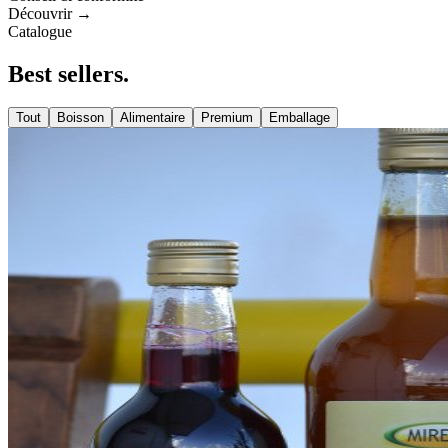
Découvrir →
Catalogue
Best
sellers
.
Tout
Boisson
Alimentaire
Premium
Emballage