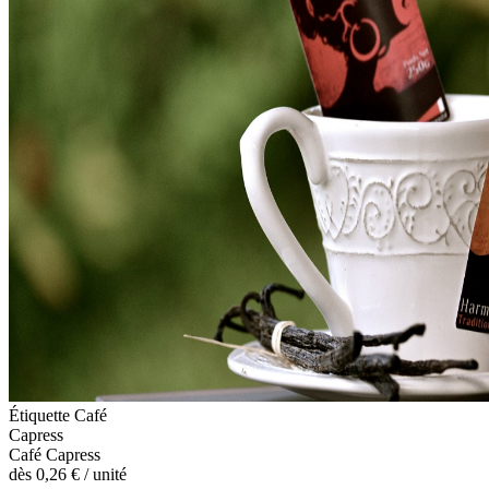
Étiquette Café
Capress
Café Capress
dès
0,26 €
/ unité