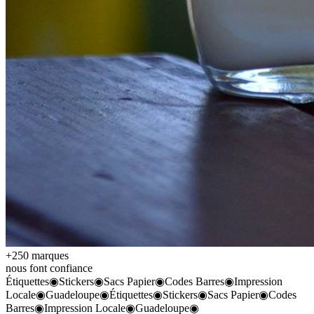
+250 marques
nous font confiance
Étiquettes
◉
Stickers
◉
Sacs Papier
◉
Codes Barres
◉
Impression
Locale
◉
Guadeloupe
◉
Étiquettes
◉
Stickers
◉
Sacs Papier
◉
Codes
Barres
◉
Impression Locale
◉
Guadeloupe
◉