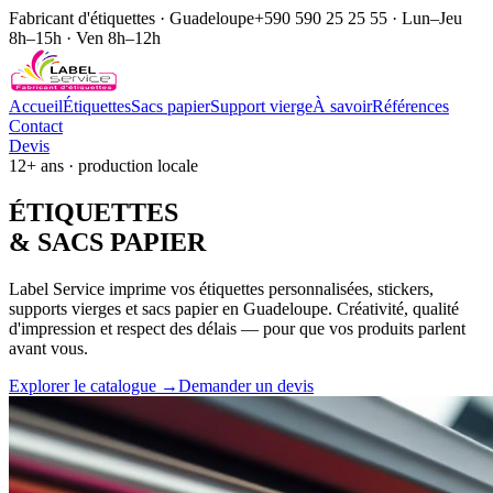
Fabricant d'étiquettes · Guadeloupe
+590 590 25 25 55 · Lun–Jeu
8h–15h · Ven 8h–12h
Accueil
Étiquettes
Sacs papier
Support vierge
À savoir
Références
Contact
Devis
12+ ans · production locale
ÉTIQUE
TTES
& SACS
PAPIER
Label Service imprime vos étiquettes personnalisées, stickers,
supports vierges et sacs papier en Guadeloupe. Créativité, qualité
d'impression et respect des délais — pour que vos produits parlent
avant vous.
Explorer le catalogue →
Demander un devis