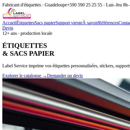
Fabricant d'étiquettes · Guadeloupe
+590 590 25 25 55 · Lun–Jeu 8h
Accueil
Étiquettes
Sacs papier
Support vierge
À savoir
Références
Conta
Devis
12+ ans · production locale
ÉTIQUE
TTES
& SACS
PAPIER
Label Service imprime vos étiquettes personnalisées, stickers, support
Explorer le catalogue →
Demander un devis