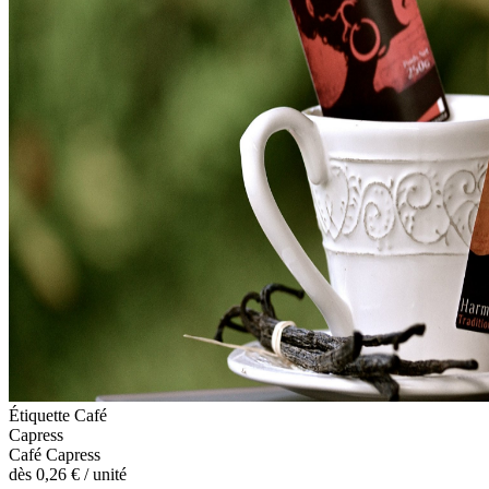
Étiquette Café
Capress
Café Capress
dès
0,26 €
/ unité