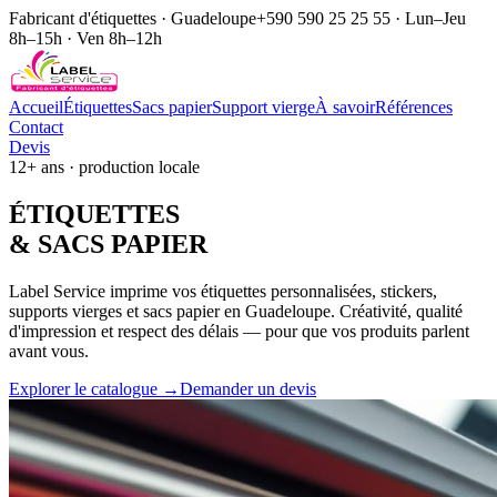
Fabricant d'étiquettes · Guadeloupe
+590 590 25 25 55 · Lun–Jeu
8h–15h · Ven 8h–12h
Accueil
Étiquettes
Sacs papier
Support vierge
À savoir
Références
Contact
Devis
12+ ans · production locale
ÉTIQUE
TTES
& SACS
PAPIER
Label Service imprime vos étiquettes personnalisées, stickers,
supports vierges et sacs papier en Guadeloupe. Créativité, qualité
d'impression et respect des délais — pour que vos produits parlent
avant vous.
Explorer le catalogue →
Demander un devis