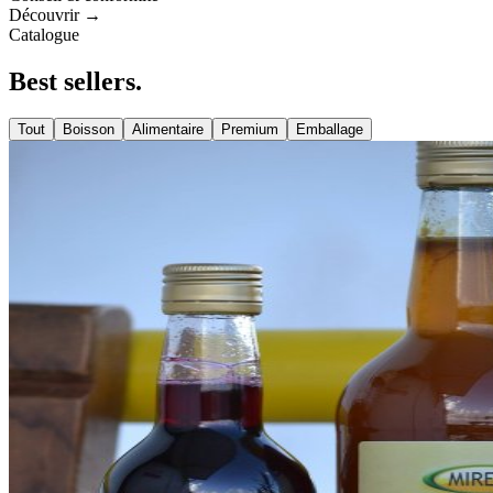
Découvrir →
Catalogue
Best
sellers
.
Tout
Boisson
Alimentaire
Premium
Emballage