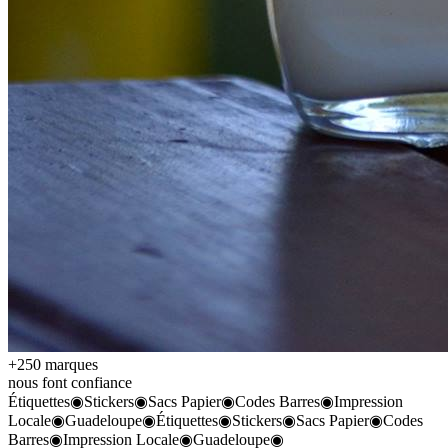
+250 marques
nous font confiance
Étiquettes
◉
Stickers
◉
Sacs Papier
◉
Codes Barres
◉
Impression
Locale
◉
Guadeloupe
◉
Étiquettes
◉
Stickers
◉
Sacs Papier
◉
Codes
Barres
◉
Impression Locale
◉
Guadeloupe
◉