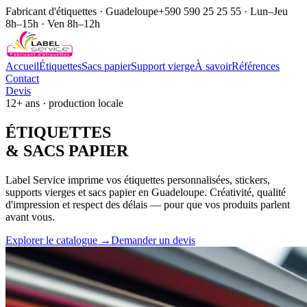
Fabricant d'étiquettes · Guadeloupe
+590 590 25 25 55 · Lun–Jeu
8h–15h · Ven 8h–12h
Accueil
Étiquettes
Sacs papier
Support vierge
À savoir
Références
Contact
Devis
12+ ans · production locale
ÉTIQUE
TTES
& SACS
PAPIER
Label Service imprime vos étiquettes personnalisées, stickers,
supports vierges et sacs papier en Guadeloupe. Créativité, qualité
d'impression et respect des délais — pour que vos produits parlent
avant vous.
Explorer le catalogue →
Demander un devis