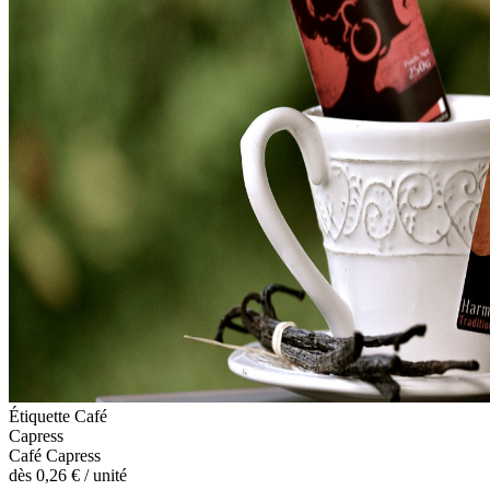
Étiquette Café
Capress
Café Capress
dès
0,26 €
/ unité