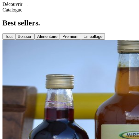
Découvrir →
Catalogue
Best
sellers
.
Tout
Boisson
Alimentaire
Premium
Emballage