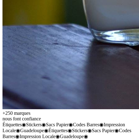
+250 marques
nous font confiance
Étiquettes
◉
Stickers
◉
Sacs Papier
◉
Codes Barres
◉
Impression
Locale
◉
Guadeloupe
◉
Étiquettes
◉
Stickers
◉
Sacs Papier
◉
Codes
Barres
◉
Impression Locale
◉
Guadeloupe
◉