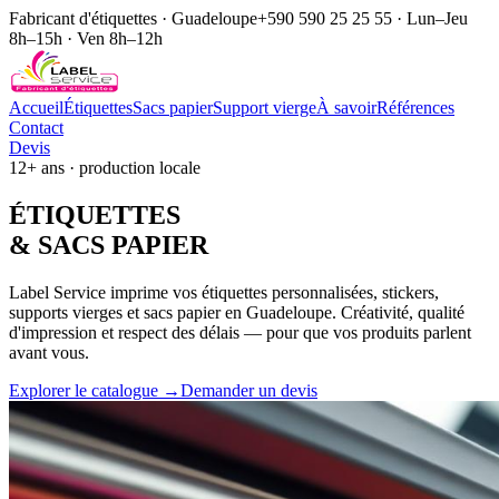
Fabricant d'étiquettes · Guadeloupe
+590 590 25 25 55 · Lun–Jeu
8h–15h · Ven 8h–12h
Accueil
Étiquettes
Sacs papier
Support vierge
À savoir
Références
Contact
Devis
12+ ans · production locale
ÉTIQUE
TTES
& SACS
PAPIER
Label Service imprime vos étiquettes personnalisées, stickers,
supports vierges et sacs papier en Guadeloupe. Créativité, qualité
d'impression et respect des délais — pour que vos produits parlent
avant vous.
Explorer le catalogue →
Demander un devis