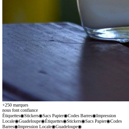
+250 marques
nous font confiance
Étiquettes
◉
Stickers
◉
Sacs Papier
◉
Codes Barres
◉
Impression
Locale
◉
Guadeloupe
◉
Étiquettes
◉
Stickers
◉
Sacs Papier
◉
Codes
Barres
◉
Impression Locale
◉
Guadeloupe
◉