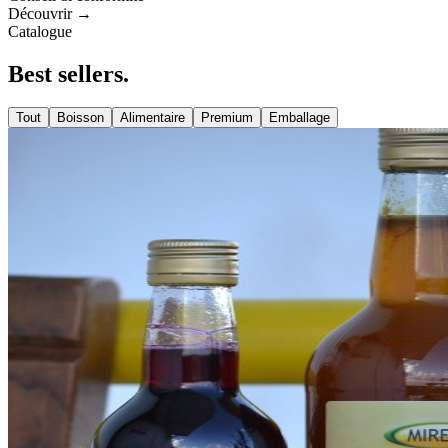
Découvrir →
Catalogue
Best
sellers
.
Tout
Boisson
Alimentaire
Premium
Emballage