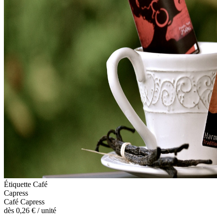
Étiquette Café
Capress
Café Capress
dès
0,26 €
/ unité