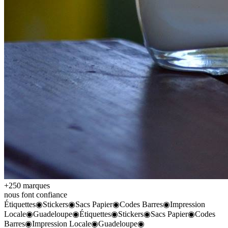
+250 marques
nous font confiance
Étiquettes
◉
Stickers
◉
Sacs Papier
◉
Codes Barres
◉
Impression
Locale
◉
Guadeloupe
◉
Étiquettes
◉
Stickers
◉
Sacs Papier
◉
Codes
Barres
◉
Impression Locale
◉
Guadeloupe
◉