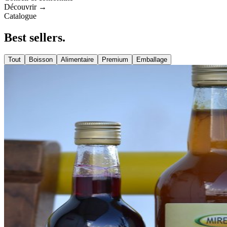
Découvrir →
Catalogue
Best
sellers
.
Tout
Boisson
Alimentaire
Premium
Emballage