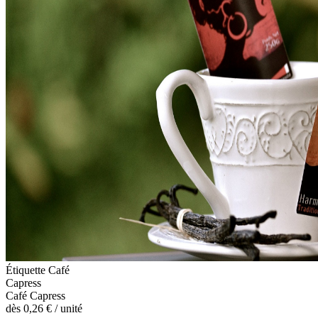
Étiquette Café
Capress
Café Capress
dès
0,26 €
/ unité