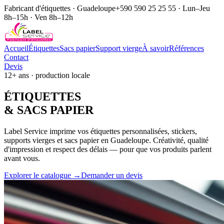
Fabricant d'étiquettes · Guadeloupe
+590 590 25 25 55 · Lun–Jeu
8h–15h · Ven 8h–12h
Accueil
Étiquettes
Sacs papier
Support vierge
À savoir
Références
Contact
Devis
12+ ans · production locale
ÉTIQUE
TTES
& SACS
PAPIER
Label Service imprime vos étiquettes personnalisées, stickers,
supports vierges et sacs papier en Guadeloupe. Créativité, qualité
d'impression et respect des délais — pour que vos produits parlent
avant vous.
Explorer le catalogue →
Demander un devis