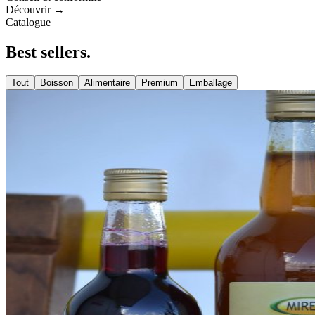
Découvrir →
Catalogue
Best
sellers
.
Tout
Boisson
Alimentaire
Premium
Emballage