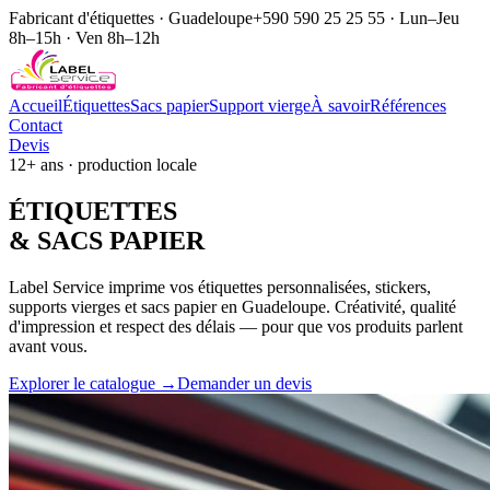
Fabricant d'étiquettes · Guadeloupe
+590 590 25 25 55 · Lun–Jeu
8h–15h · Ven 8h–12h
Accueil
Étiquettes
Sacs papier
Support vierge
À savoir
Références
Contact
Devis
12+ ans · production locale
ÉTIQUE
TTES
& SACS
PAPIER
Label Service imprime vos étiquettes personnalisées, stickers,
supports vierges et sacs papier en Guadeloupe. Créativité, qualité
d'impression et respect des délais — pour que vos produits parlent
avant vous.
Explorer le catalogue →
Demander un devis