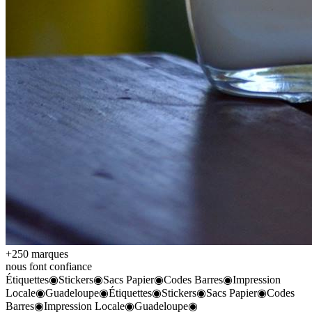
+250 marques
nous font confiance
Étiquettes
◉
Stickers
◉
Sacs Papier
◉
Codes Barres
◉
Impression
Locale
◉
Guadeloupe
◉
Étiquettes
◉
Stickers
◉
Sacs Papier
◉
Codes
Barres
◉
Impression Locale
◉
Guadeloupe
◉