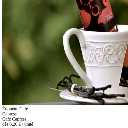
Étiquette Café
Capress
Café Capress
dès
0,26 €
/ unité