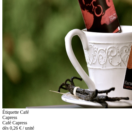
Étiquette Café
Capress
Café Capress
dès
0,26 €
/ unité