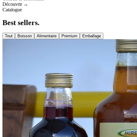
Découvrir →
Catalogue
Best
sellers
.
Tout
Boisson
Alimentaire
Premium
Emballage