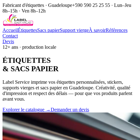
Fabricant d'étiquettes · Guadeloupe
+590 590 25 25 55 · Lun–Jeu
8h–15h · Ven 8h–12h
Accueil
Étiquettes
Sacs papier
Support vierge
À savoir
Références
Contact
Devis
12+ ans · production locale
ÉTIQUE
TTES
& SACS
PAPIER
Label Service imprime vos étiquettes personnalisées, stickers,
supports vierges et sacs papier en Guadeloupe. Créativité, qualité
d'impression et respect des délais — pour que vos produits parlent
avant vous.
Explorer le catalogue →
Demander un devis