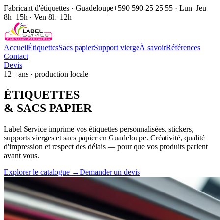
Fabricant d'étiquettes · Guadeloupe
+590 590 25 25 55 · Lun–Jeu
8h–15h · Ven 8h–12h
Accueil
Étiquettes
Sacs papier
Support vierge
À savoir
Références
Contact
Devis
12+ ans · production locale
ÉTIQUE
TTES
& SACS
PAPIER
Label Service imprime vos étiquettes personnalisées, stickers,
supports vierges et sacs papier en Guadeloupe. Créativité, qualité
d'impression et respect des délais — pour que vos produits parlent
avant vous.
Explorer le catalogue →
Demander un devis