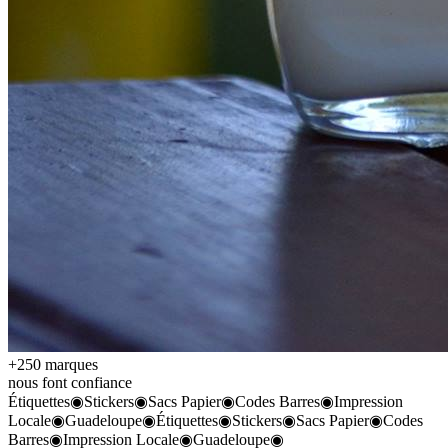
+250 marques
nous font confiance
Étiquettes
◉
Stickers
◉
Sacs Papier
◉
Codes Barres
◉
Impression
Locale
◉
Guadeloupe
◉
Étiquettes
◉
Stickers
◉
Sacs Papier
◉
Codes
Barres
◉
Impression Locale
◉
Guadeloupe
◉