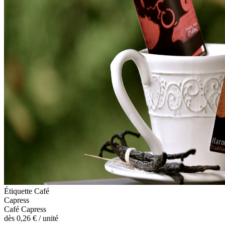
Étiquette Café
Capress
Café Capress
dès
0,26 €
/ unité