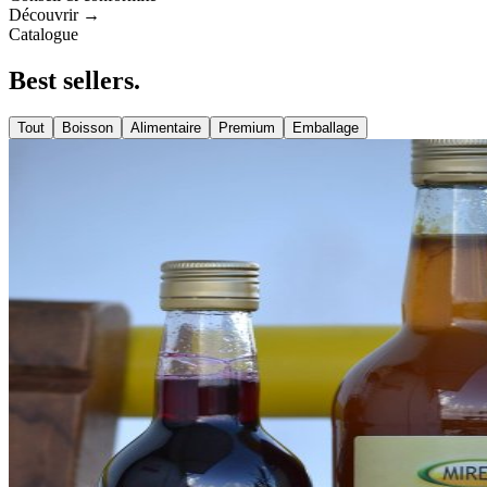
Découvrir →
Catalogue
Best
sellers
.
Tout
Boisson
Alimentaire
Premium
Emballage